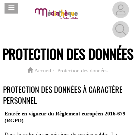
Aller
MENU
au
contenu
principal
PROTECTION DES DONNÉES
Accueil
Protection des données
PROTECTION DES DONNÉES À CARACTÈRE
PERSONNEL
Entrée en vigueur du Règlement européen 2016-679
(RGPD)
Dans le cadre de ses missions de service public, La