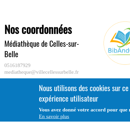
Nos coordonnées
Médiathèque de Celles-sur-
Belle
0516187929
mediatheque@villecellessurbelle.fr
Nous utilisons des cookies sur ce
12 Av. de Limoges
expérience utilisateur
79370 CELLES-SUR-BELLE
Vous avez donné votre accord pour que n
En savoir plus