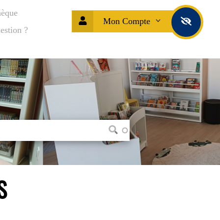
hèque
Mon Compte
estion ?
S