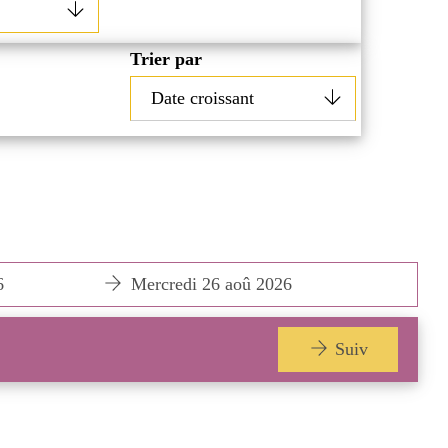
Trier par
6
Mercredi 26 aoû 2026
M
Suiv