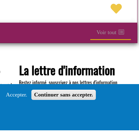
Voir tout
La lettre d'information
®
Restez informé, souscrivez à nos lettres d'information.
tout le
Accepter.
Continuer sans accepter.
S'abonner
Suivez le guide
Informations sur l'utilisation de votre compte
adhérent