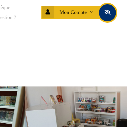
hèque
Mon Compte
estion ?