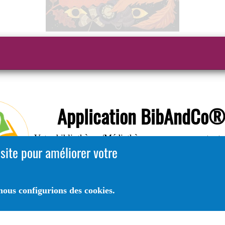
Application BibAndCo
Votre bibliothèque/Médiathèque avec vous, partout, 
 site pour améliorer votre
temps .
A Télécharger sur
ous configurions des cookies.