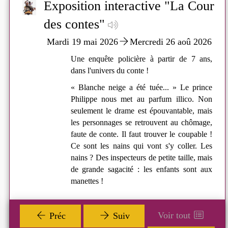
Cour
s qu'il existe un Point-
Exposition interactive "La Cour
Exposition inte
w
new
DVD
Adulte. grand public
On dirait la planète mars
D
 Saint-Médard ?
des contes"
contes" - Du 19
DVD FICTION
 2026
Mardi 19 mai 2026
Mercredi 26 aoû 2026
ADULTE
 ans,
Une enquête policière à partir de 7 ans,
LAFLEUR STEPHANE
dans l'univers du conte !
Ufo distribution (
prince
« Blanche neige a été tuée... » Le prince
Paris - 2023 )
. Non
Philippe nous met au parfum illico. Non
, mais
seulement le drame est épouvantable, mais
Plus d'infos
ômage,
les personnages se retrouvent au chômage,
able !
faute de conte. Il faut trouver le coupable !
r. Les
Ce sont les nains qui vont s'y coller. Les
 prêt de livres de proximité existe au
, mais
nains ? Des inspecteurs de petite taille, mais
latane sur la Commune déléguée de
nt aux
de grande sagacité : les enfants sont aux
Une enquête policière à pa
 Il dispose de livres renouvelés
manettes !
conte !
t. Vous pouvez aussi y demander des
is que les bénévoles essaieront de
« Blanche neige a été tuée
 via la Médiathèque Départementale
au parfum illico. Non seu
Voir tout
Préc
Suiv
res.
mais les personnages se r