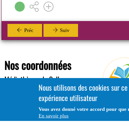
Préc
Suiv
Nos coordonnées
Médiathèque de Celles-sur-
Nous utilisons des cookies sur ce
Belle
expérience utilisateur
0516187929
mediatheque@villecellessurbelle.fr
Vous avez donné votre accord pour que n
En savoir plus
12 Av. de Limoges