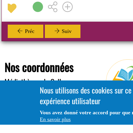
Préc
Suiv
Nos coordonnées
Médiathèque de Celles-sur-
Nous utilisons des cookies sur ce
Belle
expérience utilisateur
0516187929
mediatheque@villecellessurbelle.fr
Vous avez donné votre accord pour que n
En savoir plus
12 Av. de Limoges