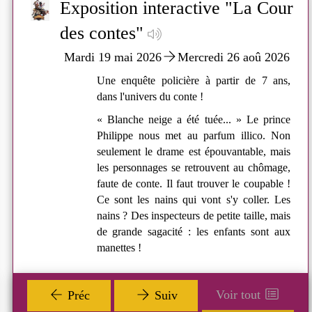
Cour
s qu'il existe un Point-
Exposition interactive "La Cour
Exposition inte
w
new
DVD
Adulte. grand public
On dirait la planète mars
D
 Saint-Médard ?
des contes"
contes" - Du 19
DVD FICTION
 2026
Mardi 19 mai 2026
Mercredi 26 aoû 2026
ADULTE
 ans,
Une enquête policière à partir de 7 ans,
LAFLEUR STEPHANE
dans l'univers du conte !
Ufo distribution (
prince
« Blanche neige a été tuée... » Le prince
Paris - 2023 )
. Non
Philippe nous met au parfum illico. Non
, mais
seulement le drame est épouvantable, mais
Plus d'infos
ômage,
les personnages se retrouvent au chômage,
able !
faute de conte. Il faut trouver le coupable !
r. Les
Ce sont les nains qui vont s'y coller. Les
 prêt de livres de proximité existe au
, mais
nains ? Des inspecteurs de petite taille, mais
latane sur la Commune déléguée de
nt aux
de grande sagacité : les enfants sont aux
Une enquête policière à pa
 Il dispose de livres renouvelés
manettes !
conte !
t. Vous pouvez aussi y demander des
is que les bénévoles essaieront de
« Blanche neige a été tuée
 via la Médiathèque Départementale
au parfum illico. Non seu
Voir tout
Préc
Suiv
res.
mais les personnages se r