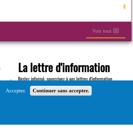
Voir tout
La lettre d'information
®
Restez informé, souscrivez à nos lettres d'information.
tout le
Accepter.
Continuer sans accepter.
S'abonner
Suivez le guide
Informations sur l'utilisation de votre compte
adhérent