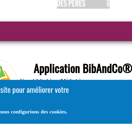
Application BibAndCo
Votre bibliothèque/Médiathèque avec vous, partout, 
 site pour améliorer votre
temps .
A Télécharger sur
ous configurions des cookies.