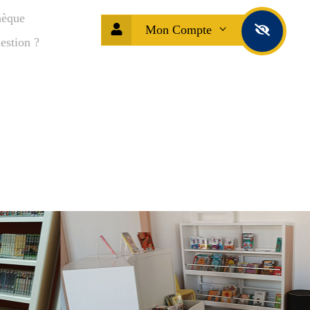
hèque
Mon Compte
estion ?