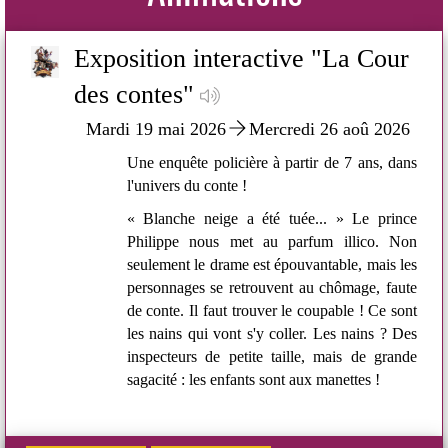
ur
Exposition interactive "La Cour
des contes"
26
Mardi 19 mai 2026
Mercredi 26 aoû 2026
dans
Une enquête policière à partir de 7 ans, dans
l'univers du conte !
nce
« Blanche neige a été tuée... » Le prince
Non
Philippe nous met au parfum illico. Non
 les
seulement le drame est épouvantable, mais les
aute
personnages se retrouvent au chômage, faute
sont
de conte. Il faut trouver le coupable ! Ce sont
 Des
les nains qui vont s'y coller. Les nains ? Des
ande
inspecteurs de petite taille, mais de grande
sagacité : les enfants sont aux manettes !