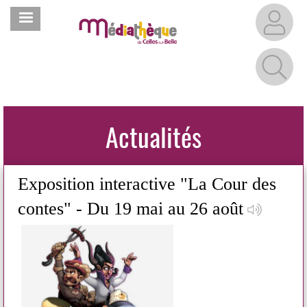
Aller
MENU
au
contenu
principal
Actualités
Exposition interactive "La Cour des
La
contes" - Du 19 mai au 26 août