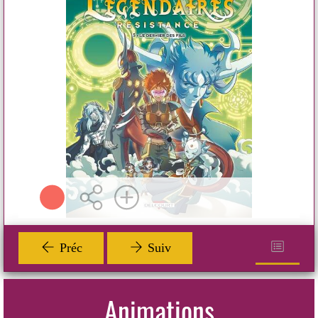
Dernier des fils (le)
BD ENFANT ET
TOUT PUBLIC
CORIDUN ALEXIS
Delcourt ( 2025 )
Plus d'infos
Préc
Suiv
Animations